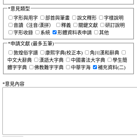
*
意見類型
字形與用字
部首與筆畫
說文釋形
字樣說明
音讀（注音/漢拼）
釋義
關鍵文獻
研訂說明
字形收錄
系統
形體資料表申請
其他
*
申請文獻
(最多五筆)
敦煌俗字譜
康熙字典(校正本)
角川漢和辭典
中文大辭典
漢語大字典
中國書法大字典
學生簡
體字字典
佛教難字字典
中華字海
補充資料(二)
*
意見內容