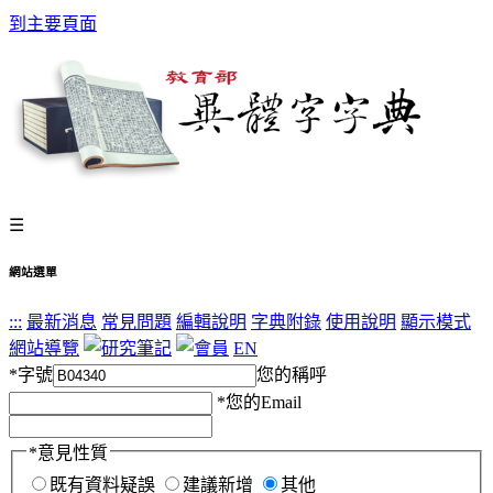
到主要頁面
☰
網站選單
:::
最新消息
常見問題
編輯說明
字典附錄
使用說明
顯示模式
網站導覽
EN
*
字號
您的稱呼
*
您的Email
*
意見性質
既有資料疑誤
建議新增
其他