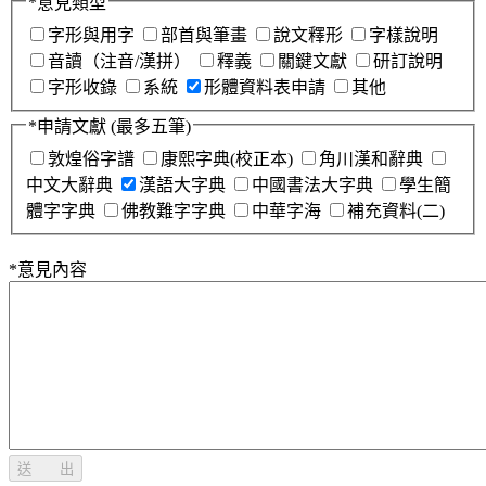
*
意見類型
字形與用字
部首與筆畫
說文釋形
字樣說明
音讀（注音/漢拼）
釋義
關鍵文獻
研訂說明
字形收錄
系統
形體資料表申請
其他
*
申請文獻
(最多五筆)
敦煌俗字譜
康熙字典(校正本)
角川漢和辭典
中文大辭典
漢語大字典
中國書法大字典
學生簡
體字字典
佛教難字字典
中華字海
補充資料(二)
*
意見內容
送 出