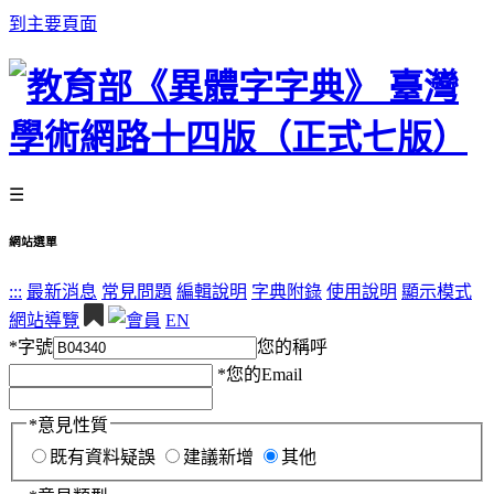
到主要頁面
☰
網站選單
:::
最新消息
常見問題
編輯說明
字典附錄
使用說明
顯示模式
網站導覽
EN
*
字號
您的稱呼
*
您的Email
*
意見性質
既有資料疑誤
建議新增
其他