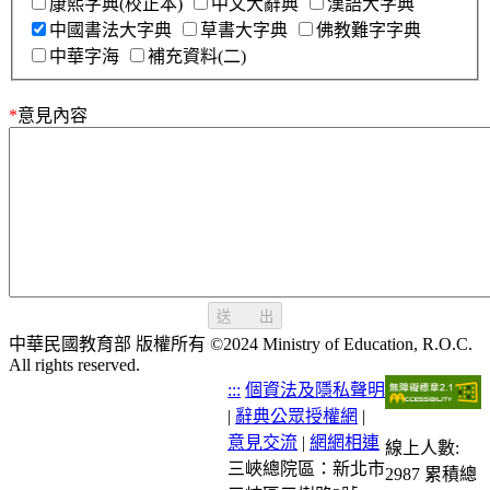
康熙字典(校正本)
中文大辭典
漢語大字典
中國書法大字典
草書大字典
佛教難字字典
中華字海
補充資料(二)
*
意見內容
送 出
中華民國教育部 版權所有 ©2024 Ministry of Education, R.O.C.
All rights reserved.
:::
個資法及隱私聲明
|
辭典公眾授權網
|
意見交流
|
網網相連
線上人數:
三峽總院區：新北市
2987
累積總