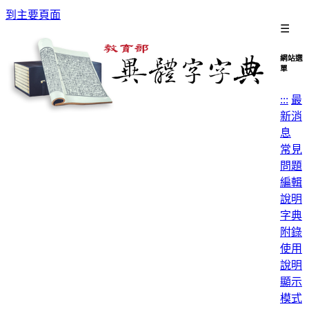
到主要頁面
☰
網站選
單
:::
最
新消
息
常見
問題
編輯
說明
字典
附錄
使用
說明
顯示
模式