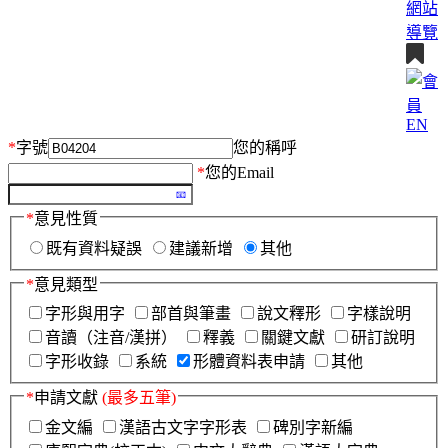
網站
導覽
EN
*
字號
您的稱呼
*
您的Email
*
意見性質
既有資料疑誤
建議新增
其他
*
意見類型
字形與用字
部首與筆畫
說文釋形
字樣說明
音讀（注音/漢拼）
釋義
關鍵文獻
研訂說明
字形收錄
系統
形體資料表申請
其他
*
申請文獻
(最多五筆)
金文編
漢語古文字字形表
碑別字新編