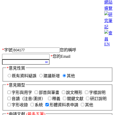
網站
導覽
EN
*
字號
您的稱呼
*
您的Email
*
意見性質
既有資料疑誤
建議新增
其他
*
意見類型
字形與用字
部首與筆畫
說文釋形
字樣說明
音讀（注音/漢拼）
釋義
關鍵文獻
研訂說明
字形收錄
系統
形體資料表申請
其他
*
申請文獻
(最多五筆)