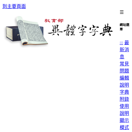
到主要頁面
☰
網站選
單
:::
最
新消
息
常見
問題
編輯
說明
字典
附錄
使用
說明
顯示
模式