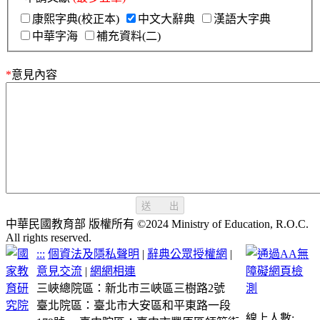
康熙字典(校正本)
中文大辭典
漢語大字典
中華字海
補充資料(二)
*
意見內容
送 出
中華民國教育部 版權所有 ©2024 Ministry of Education, R.O.C.
All rights reserved.
:::
個資法及隱私聲明
|
辭典公眾授權網
|
意見交流
|
網網相連
三峽總院區：新北市三峽區三樹路2號
臺北院區：臺北市大安區和平東路一段
線上人數: