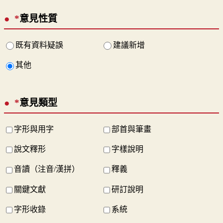
*
意見性質
既有資料疑誤
建議新增
其他
*
意見類型
字形與用字
部首與筆畫
說文釋形
字樣說明
音讀（注音/漢拼）
釋義
關鍵文獻
研訂說明
字形收錄
系統