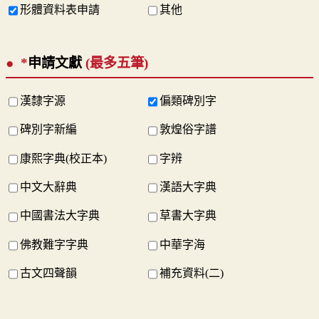
形體資料表申請
其他
*
申請文獻
(最多五筆)
漢隸字源
偏類碑別字
碑別字新編
敦煌俗字譜
康熙字典(校正本)
字辨
中文大辭典
漢語大字典
中國書法大字典
草書大字典
佛教難字字典
中華字海
古文四聲韻
補充資料(二)