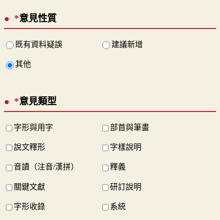
*
意見性質
既有資料疑誤
建議新增
其他
*
意見類型
字形與用字
部首與筆畫
說文釋形
字樣說明
音讀（注音/漢拼）
釋義
關鍵文獻
研訂說明
字形收錄
系統