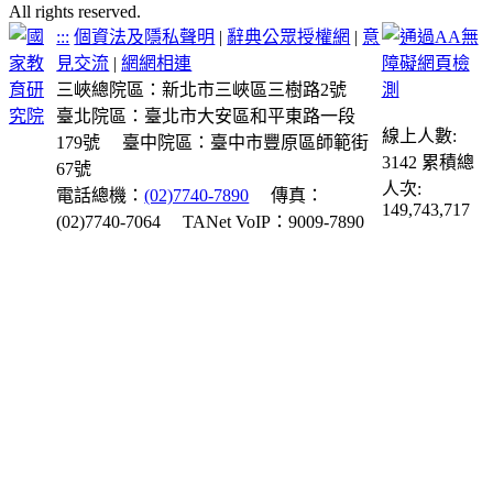
All rights reserved.
:::
個資法及隱私聲明
|
辭典公眾授權網
|
意
見交流
|
網網相連
三峽總院區：新北市三峽區三樹路2號
臺北院區：臺北市大安區和平東路一段
線上人數:
179號
臺中院區：臺中市豐原區師範街
3142
累積總
67號
人次:
電話總機：
(02)7740-7890
傳真：
149,743,717
(02)7740-7064
TANet VoIP：9009-7890