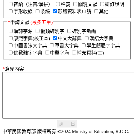
音讀（注音/漢拼）
釋義
關鍵文獻
研訂說明
字形收錄
系統
形體資料表申請
其他
*
申請文獻
(最多五筆)
漢隸字源
偏類碑別字
碑別字新編
康熙字典(校正本)
中文大辭典
漢語大字典
中國書法大字典
草書大字典
學生簡體字字典
佛教難字字典
中華字海
補充資料(二)
*
意見內容
送 出
中華民國教育部 版權所有 ©2024 Ministry of Education, R.O.C.