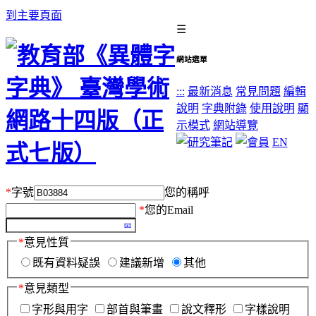
到主要頁面
☰
網站選單
:::
最新消息
常見問題
編輯
說明
字典附錄
使用說明
顯
示模式
網站導覽
EN
*
字號
您的稱呼
*
您的Email
*
意見性質
既有資料疑誤
建議新增
其他
*
意見類型
字形與用字
部首與筆畫
說文釋形
字樣說明