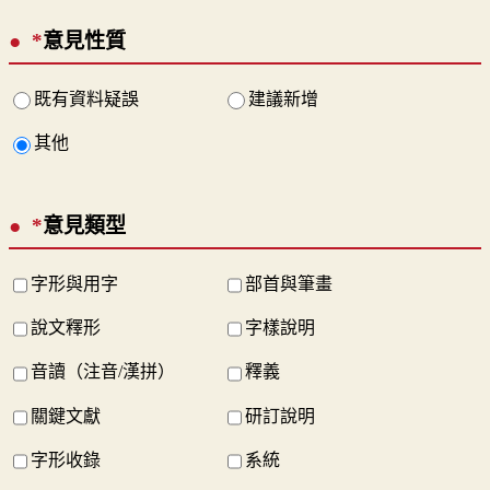
*
意見性質
既有資料疑誤
建議新增
其他
*
意見類型
字形與用字
部首與筆畫
說文釋形
字樣說明
音讀（注音/漢拼）
釋義
關鍵文獻
研訂說明
字形收錄
系統