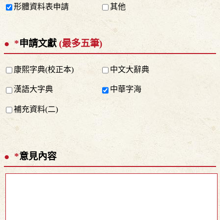
形體資料表申請
其他
*
申請文獻
(最多五筆)
康熙字典(校正本)
中文大辭典
漢語大字典
中華字海
補充資料(二)
*
意見內容