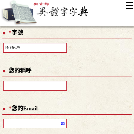
☰
:::
最新消息
常見問題
編輯說明
字典附錄
使用說明
*
字號
顯示模式
網站導覽
EN
您的稱呼
*
您的Email