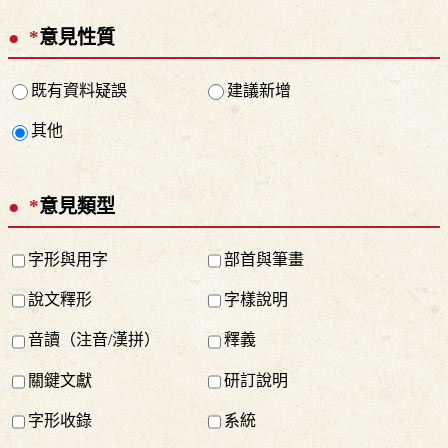
*
意見性質
既有資料疑誤
建議新增
其他
*
意見類型
字形與用字
部首與筆畫
說文釋形
字樣說明
音讀（注音/漢拼）
釋義
關鍵文獻
研訂說明
字形收錄
系統