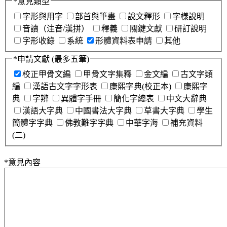
*
意見類型
字形與用字
部首與筆畫
說文釋形
字樣說明
音讀（注音/漢拼）
釋義
關鍵文獻
研訂說明
字形收錄
系統
形體資料表申請
其他
*
申請文獻
(最多五筆)
校正甲骨文編
甲骨文字集釋
金文編
古文字類
編
漢語古文字字形表
康熙字典(校正本)
康熙字
典
字辨
異體字手冊
簡化字總表
中文大辭典
漢語大字典
中國書法大字典
草書大字典
學生
簡體字字典
佛教難字字典
中華字海
補充資料
(二)
*
意見內容