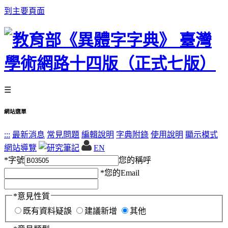
到主要頁面
☰
網站選單
:::
最新消息
常見問題
編輯說明
字典附錄
使用說明
顯示模式
網站導覽
EN
*
字號
您的稱呼
*
您的Email
*
意見性質
既有資料疑誤
建議新增
其他