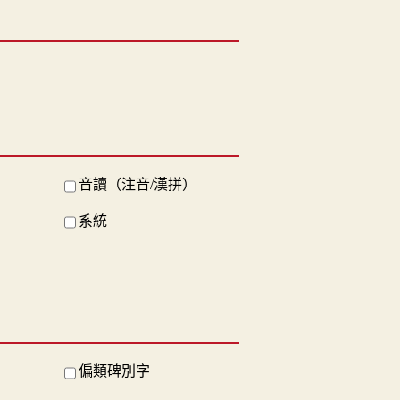
音讀（注音/漢拼）
系統
偏類碑別字