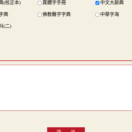
典(校正本)
異體字手冊
中文大辭典
字典
佛教難字字典
中華字海
(二)
送 出