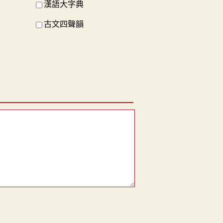
漢語大字典
古文四聲韻