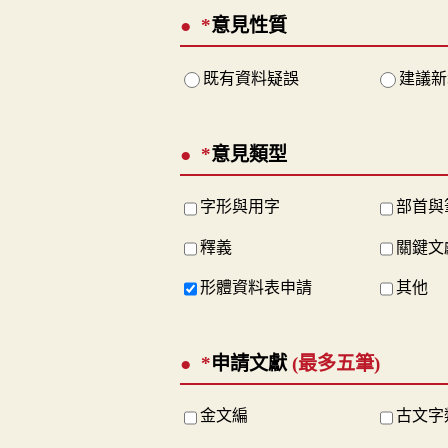
*
意見性質
既有資料疑誤
建議新
*
意見類型
字形與用字
部首與
釋義
關鍵文
形體資料表申請
其他
*
申請文獻
(最多五筆)
金文編
古文字