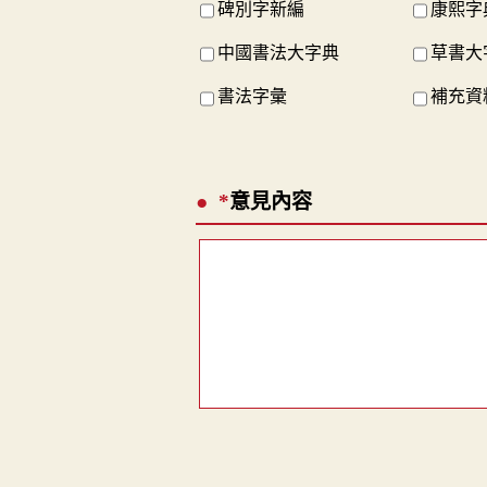
碑別字新編
康熙字
中國書法大字典
草書大
書法字彙
補充資料
*
意見內容