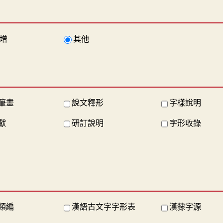
增
其他
筆畫
說文釋形
字樣說明
獻
研訂說明
字形收錄
類編
漢語古文字字形表
漢隸字源