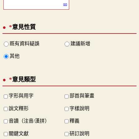
*
意見性質
既有資料疑誤
建議新增
其他
*
意見類型
字形與用字
部首與筆畫
說文釋形
字樣說明
音讀（注音/漢拼）
釋義
關鍵文獻
研訂說明