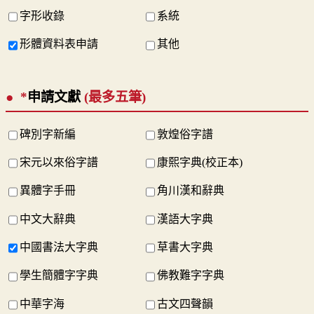
字形收錄
系統
形體資料表申請
其他
*
申請文獻
(最多五筆)
碑別字新編
敦煌俗字譜
宋元以來俗字譜
康熙字典(校正本)
異體字手冊
角川漢和辭典
中文大辭典
漢語大字典
中國書法大字典
草書大字典
學生簡體字字典
佛教難字字典
中華字海
古文四聲韻