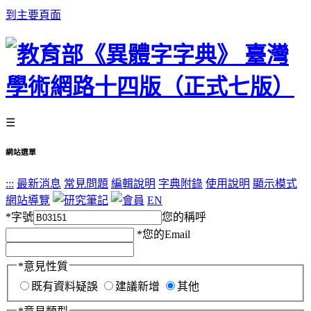
到主要頁面
☰
網站選單
:::
最新消息
常見問題
編輯說明
字典附錄
使用說明
顯示模式
網站導覽
EN
*
字號
您的稱呼
*
您的Email
*
意見性質
既有資料疑誤
建議新增
其他