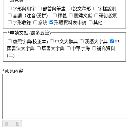
*
意見類型
字形與用字
部首與筆畫
說文釋形
字樣說明
音讀（注音/漢拼）
釋義
關鍵文獻
研訂說明
字形收錄
系統
形體資料表申請
其他
*
申請文獻
(最多五筆)
康熙字典(校正本)
中文大辭典
漢語大字典
中
國書法大字典
草書大字典
中華字海
補充資料
(二)
*
意見內容
送 出