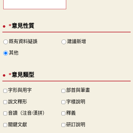
*
意見性質
既有資料疑誤
建議新增
其他
*
意見類型
字形與用字
部首與筆畫
說文釋形
字樣說明
音讀（注音/漢拼）
釋義
關鍵文獻
研訂說明