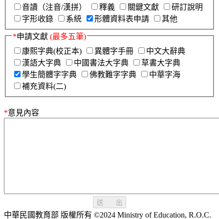
音讀（注音/漢拼）
釋義
關鍵文獻
研訂說明
字形收錄
系統
形體資料表申請
其他
*
申請文獻
(最多五筆)
康熙字典(校正本)
異體字手冊
中文大辭典
漢語大字典
中國書法大字典
草書大字典
學生簡體字字典
佛教難字字典
中華字海
補充資料(二)
*
意見內容
送 出
中華民國教育部 版權所有 ©2024 Ministry of Education, R.O.C.