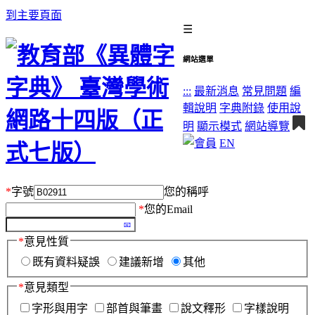
到主要頁面
☰
網站選單
:::
最新消息
常見問題
編
輯說明
字典附錄
使用說
明
顯示模式
網站導覽
EN
*
字號
您的稱呼
*
您的Email
*
意見性質
既有資料疑誤
建議新增
其他
*
意見類型
字形與用字
部首與筆畫
說文釋形
字樣說明