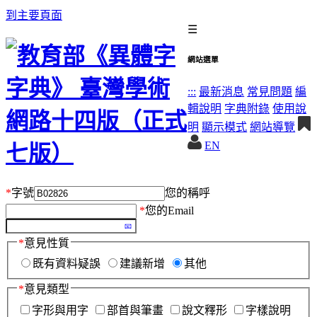
到主要頁面
☰
網站選單
:::
最新消息
常見問題
編
輯說明
字典附錄
使用說
明
顯示模式
網站導覽
EN
*
字號
您的稱呼
*
您的Email
*
意見性質
既有資料疑誤
建議新增
其他
*
意見類型
字形與用字
部首與筆畫
說文釋形
字樣說明