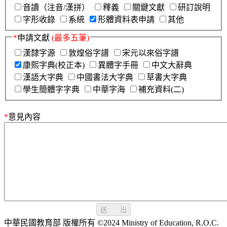
音讀（注音/漢拼）
釋義
關鍵文獻
研訂說明
字形收錄
系統
形體資料表申請
其他
*
申請文獻
(最多五筆)
漢隸字源
敦煌俗字譜
宋元以來俗字譜
康熙字典(校正本)
異體字手冊
中文大辭典
漢語大字典
中國書法大字典
草書大字典
學生簡體字字典
中華字海
補充資料(二)
*
意見內容
送 出
中華民國教育部 版權所有 ©2024 Ministry of Education, R.O.C.