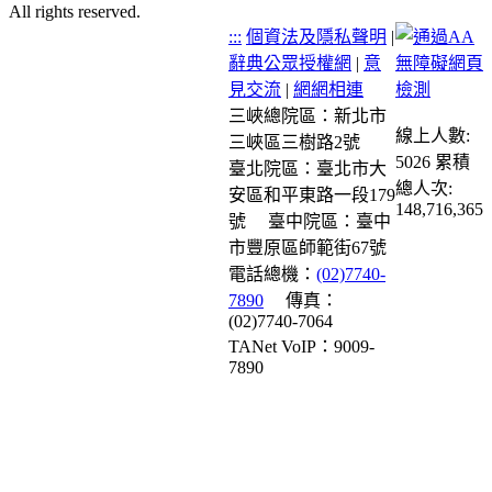
All rights reserved.
:::
個資法及隱私聲明
|
辭典公眾授權網
|
意
見交流
|
網網相連
三峽總院區：新北市
線上人數:
三峽區三樹路2號
5026
累積
臺北院區：臺北市大
總人次:
安區和平東路一段179
148,716,365
號
臺中院區：臺中
市豐原區師範街67號
電話總機：
(02)7740-
7890
傳真：
(02)7740-7064
TANet VoIP：9009-
7890