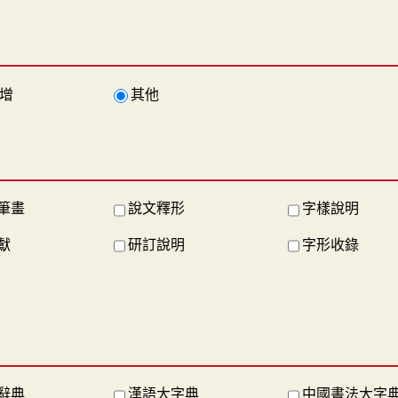
增
其他
筆畫
說文釋形
字樣說明
獻
研訂說明
字形收錄
辭典
漢語大字典
中國書法大字