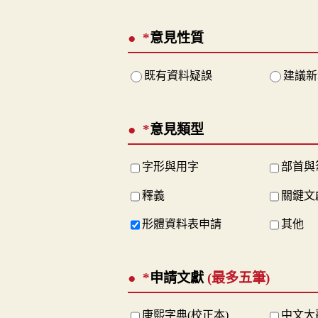
*
意見性質
既有資料疑誤
建議新
*
意見類型
字形與用字
部首與
釋義
關鍵文
形體資料表申請
其他
*
申請文獻
(最多五筆)
康熙字典(校正本)
中文大