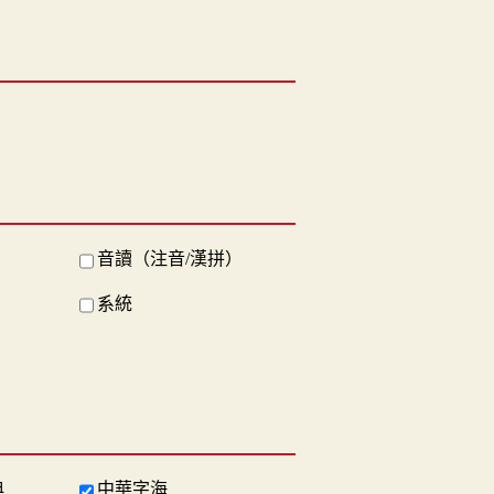
音讀（注音/漢拼）
系統
典
中華字海