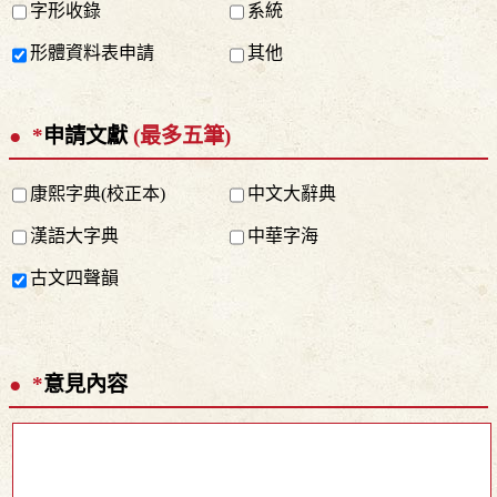
字形收錄
系統
形體資料表申請
其他
*
申請文獻
(最多五筆)
康熙字典(校正本)
中文大辭典
漢語大字典
中華字海
古文四聲韻
*
意見內容