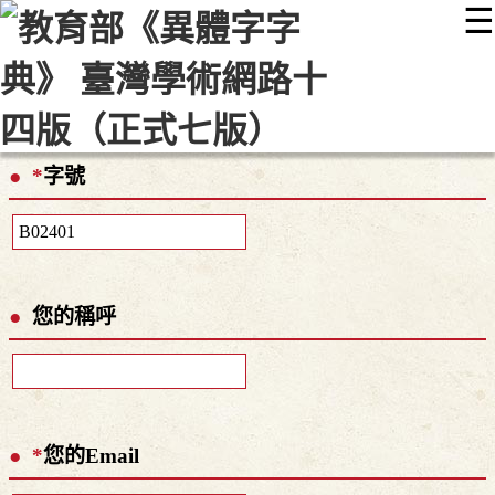
☰
:::
最新消息
常見問題
編輯說明
字典附錄
使用說明
顯示模式
網站導覽
EN
*
字號
您的稱呼
*
您的Email