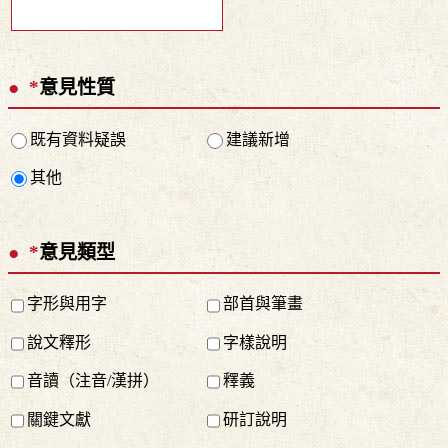
*
意見性質
既有資料疑誤
建議新增
其他
*
意見類型
字形與用字
部首與筆畫
說文釋形
字樣說明
音讀（注音/漢拼）
釋義
關鍵文獻
研訂說明