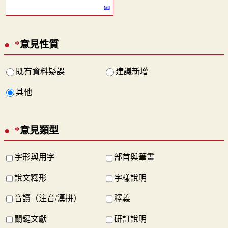
*
意見性質
既有資料疑誤
建議新增
其他
*
意見類型
字形與用字
部首與筆畫
說文釋形
字樣說明
音讀（注音/漢拼）
釋義
關鍵文獻
研訂說明