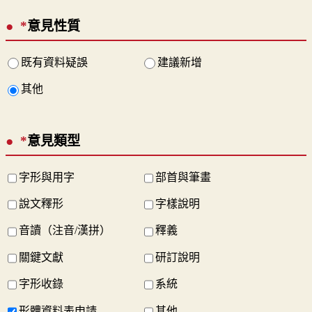
*
意見性質
既有資料疑誤
建議新增
其他
*
意見類型
字形與用字
部首與筆畫
說文釋形
字樣說明
音讀（注音/漢拼）
釋義
關鍵文獻
研訂說明
字形收錄
系統
形體資料表申請
其他