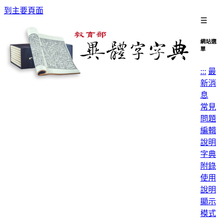
到主要頁面
☰
網站選
單
:::
最
新消
息
常見
問題
編輯
說明
字典
附錄
使用
說明
顯示
模式