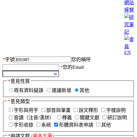
網站
導覽
EN
*
字號
您的稱呼
*
您的Email
*
意見性質
既有資料疑誤
建議新增
其他
*
意見類型
字形與用字
部首與筆畫
說文釋形
字樣說明
音讀（注音/漢拼）
釋義
關鍵文獻
研訂說明
字形收錄
系統
形體資料表申請
其他
*
申請文獻
(最多五筆)