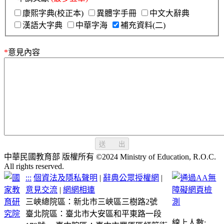
康熙字典(校正本)
異體字手冊
中文大辭典
漢語大字典
中華字海
補充資料(二)
*
意見內容
送 出
中華民國教育部 版權所有 ©2024 Ministry of Education, R.O.C.
All rights reserved.
:::
個資法及隱私聲明
|
辭典公眾授權網
|
意見交流
|
網網相連
三峽總院區：新北市三峽區三樹路2號
臺北院區：臺北市大安區和平東路一段
線上人數: