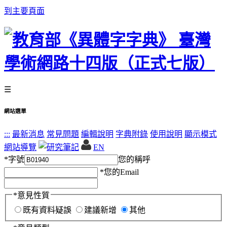
到主要頁面
☰
網站選單
:::
最新消息
常見問題
編輯說明
字典附錄
使用說明
顯示模式
網站導覽
EN
*
字號
您的稱呼
*
您的Email
*
意見性質
既有資料疑誤
建議新增
其他