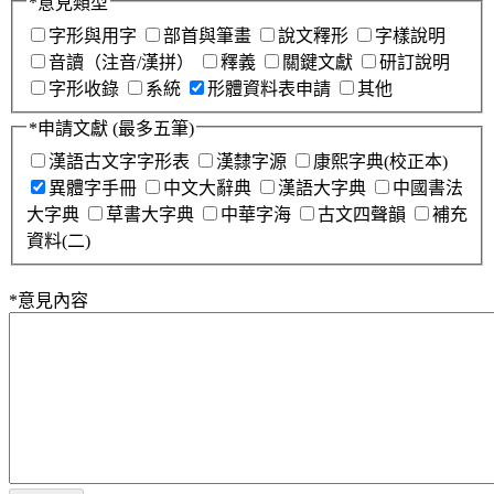
*
意見類型
字形與用字
部首與筆畫
說文釋形
字樣說明
音讀（注音/漢拼）
釋義
關鍵文獻
研訂說明
字形收錄
系統
形體資料表申請
其他
*
申請文獻
(最多五筆)
漢語古文字字形表
漢隸字源
康熙字典(校正本)
異體字手冊
中文大辭典
漢語大字典
中國書法
大字典
草書大字典
中華字海
古文四聲韻
補充
資料(二)
*
意見內容