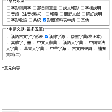
*
意見類型
字形與用字
部首與筆畫
說文釋形
字樣說明
音讀（注音/漢拼）
釋義
關鍵文獻
研訂說明
字形收錄
系統
形體資料表申請
其他
*
申請文獻
(最多五筆)
漢語古文字字形表
漢隸字源
康熙字典(校正本)
異體字手冊
中文大辭典
漢語大字典
中國書法
大字典
草書大字典
中華字海
古文四聲韻
補充
資料(二)
*
意見內容