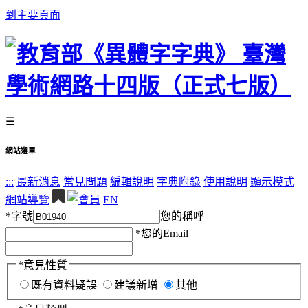
到主要頁面
☰
網站選單
:::
最新消息
常見問題
編輯說明
字典附錄
使用說明
顯示模式
網站導覽
EN
*
字號
您的稱呼
*
您的Email
*
意見性質
既有資料疑誤
建議新增
其他