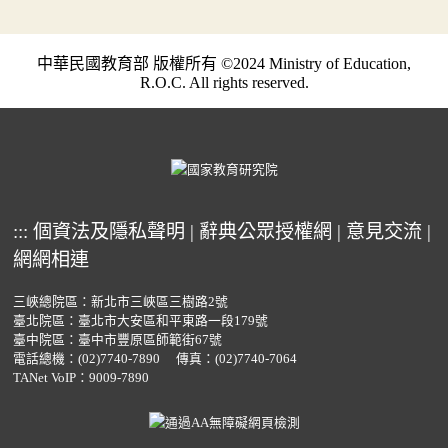
中華民國教育部 版權所有 ©2024 Ministry of Education,
R.O.C. All rights reserved.
:::
個資法及隱私聲明
|
辭典公眾授權網
|
意見交流
|
網網相連
三峽總院區：新北市三峽區三樹路2號
臺北院區：臺北市大安區和平東路一段179號
臺中院區：臺中市豐原區師範街67號
電話總機：
(02)7740-7890
傳真：(02)7740-7064
TANet VoIP：9009-7890