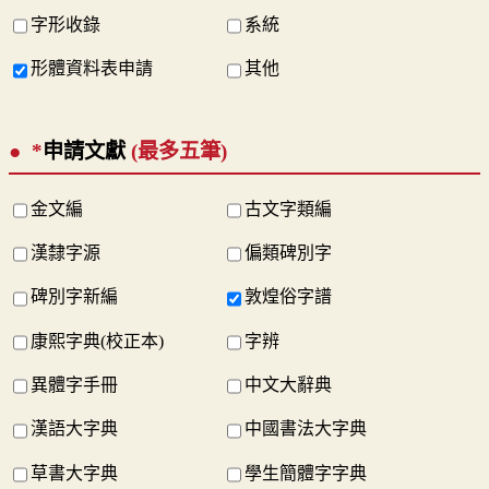
字形收錄
系統
形體資料表申請
其他
*
申請文獻
(最多五筆)
金文編
古文字類編
漢隸字源
偏類碑別字
碑別字新編
敦煌俗字譜
康熙字典(校正本)
字辨
異體字手冊
中文大辭典
漢語大字典
中國書法大字典
草書大字典
學生簡體字字典