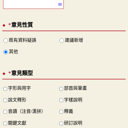
*
意見性質
既有資料疑誤
建議新增
其他
*
意見類型
字形與用字
部首與筆畫
說文釋形
字樣說明
音讀（注音/漢拼）
釋義
關鍵文獻
研訂說明