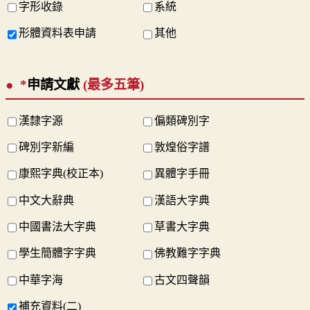
字形收錄
系統
形體資料表申請
其他
*
申請文獻
(最多五筆)
漢隸字源
偏類碑別字
碑別字新編
敦煌俗字譜
康熙字典(校正本)
異體字手冊
中文大辭典
漢語大字典
中國書法大字典
草書大字典
學生簡體字字典
佛教難字字典
中華字海
古文四聲韻
補充資料(二)