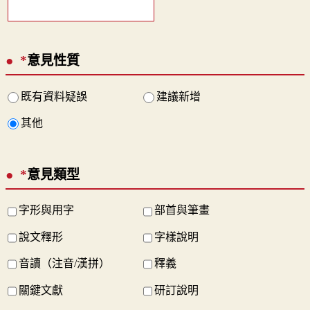
*
意見性質
既有資料疑誤
建議新增
其他
*
意見類型
字形與用字
部首與筆畫
說文釋形
字樣說明
音讀（注音/漢拼）
釋義
關鍵文獻
研訂說明