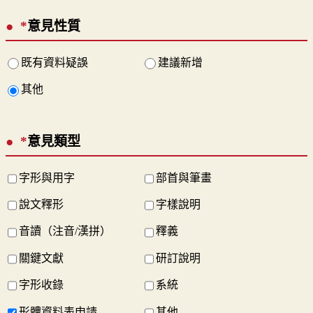
*
意見性質
既有資料疑誤
建議新增
其他
*
意見類型
字形與用字
部首與筆畫
說文釋形
字樣說明
音讀（注音/漢拼）
釋義
關鍵文獻
研訂說明
字形收錄
系統
形體資料表申請
其他