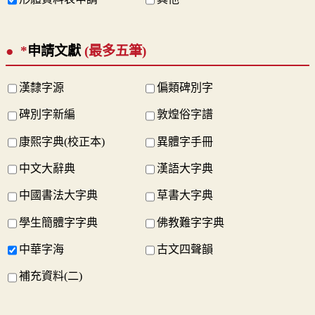
*
申請文獻
(最多五筆)
漢隸字源
偏類碑別字
碑別字新編
敦煌俗字譜
康熙字典(校正本)
異體字手冊
中文大辭典
漢語大字典
中國書法大字典
草書大字典
學生簡體字字典
佛教難字字典
中華字海
古文四聲韻
補充資料(二)