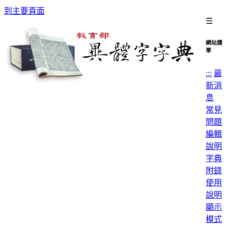
到主要頁面
☰
網站選
單
:::
最
新消
息
常見
問題
編輯
說明
字典
附錄
使用
說明
顯示
模式