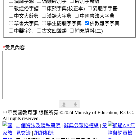
漢隸字源
偏類碑別字
碑別字新編
敦煌俗字譜
康熙字典(校正本)
異體字手冊
中文大辭典
漢語大字典
中國書法大字典
草書大字典
學生簡體字字典
佛教難字字典
中華字海
古文四聲韻
補充資料(二)
*
意見內容
送 出
中華民國教育部 版權所有 ©2024 Ministry of Education, R.O.C.
All rights reserved.
:::
個資法及隱私聲明
|
辭典公眾授權網
|
意
見交流
|
網網相連