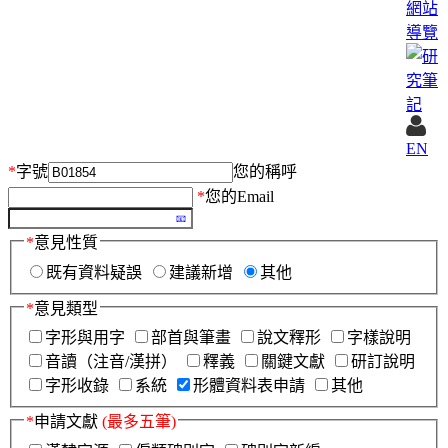
網站
導覽
EN
*
字號
您的稱呼
*
您的Email
*
意見性質
既有資料疑誤
建議新增
其他
*
意見類型
字形與用字
部首與筆畫
說文釋形
字樣說明
音讀（注音/漢拼）
釋義
關鍵文獻
研訂說明
字形收錄
系統
形體資料表申請
其他
*
申請文獻
(最多五筆)