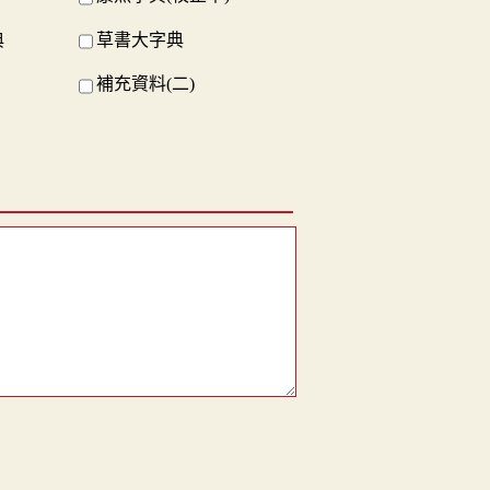
典
草書大字典
補充資料(二)