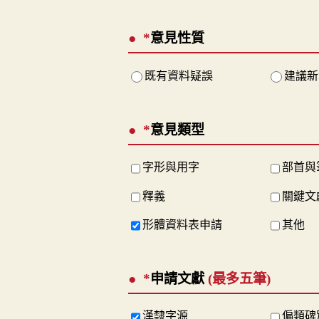
*
意見性質
既有資料疑誤
建議新
*
意見類型
字形與用字
部首與
釋義
關鍵文
形體資料表申請
其他
*
申請文獻
(最多五筆)
漢隸字源
偏類碑