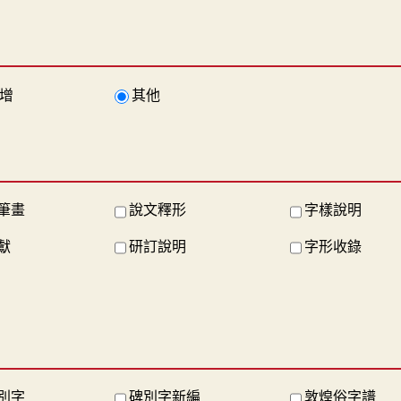
增
其他
筆畫
說文釋形
字樣說明
獻
研訂說明
字形收錄
別字
碑別字新編
敦煌俗字譜