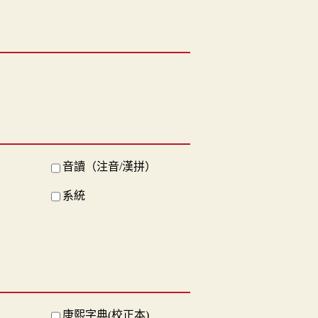
音讀（注音/漢拼）
系統
康熙字典(校正本)