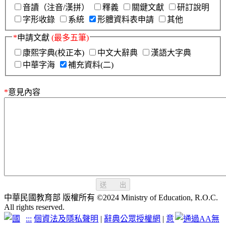
音讀（注音/漢拼）
釋義
關鍵文獻
研訂說明
字形收錄
系統
形體資料表申請
其他
*
申請文獻
(最多五筆)
康熙字典(校正本)
中文大辭典
漢語大字典
中華字海
補充資料(二)
*
意見內容
送 出
中華民國教育部 版權所有 ©2024 Ministry of Education, R.O.C.
All rights reserved.
:::
個資法及隱私聲明
|
辭典公眾授權網
|
意