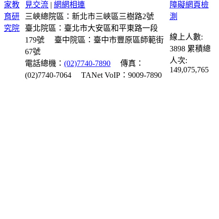
見交流
|
網網相連
三峽總院區：新北市三峽區三樹路2號
臺北院區：臺北市大安區和平東路一段
線上人數:
179號
臺中院區：臺中市豐原區師範街
3898
累積總
67號
人次:
電話總機：
(02)7740-7890
傳真：
149,075,765
(02)7740-7064
TANet VoIP：9009-7890