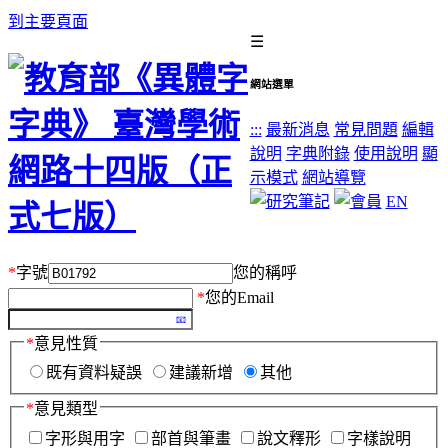
到主要頁面
☰
網站選單
:::
最新消息
常見問題
編輯
說明
字典附錄
使用說明
顯
示模式
網站導覽
EN
*
字號
您的稱呼
*
您的Email
*
意見性質
既有資料疑誤
建議新增
其他
*
意見類型
字形與用字
部首與筆畫
說文釋形
字樣說明