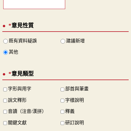
*
意見性質
既有資料疑誤
建議新增
其他
*
意見類型
字形與用字
部首與筆畫
說文釋形
字樣說明
音讀（注音/漢拼）
釋義
關鍵文獻
研訂說明