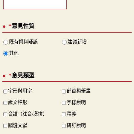
*
意見性質
既有資料疑誤
建議新增
其他
*
意見類型
字形與用字
部首與筆畫
說文釋形
字樣說明
音讀（注音/漢拼）
釋義
關鍵文獻
研訂說明