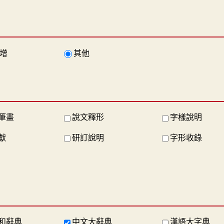
增
其他
筆畫
說文釋形
字樣說明
獻
研訂說明
字形收錄
和辭典
中文大辭典
漢語大字典