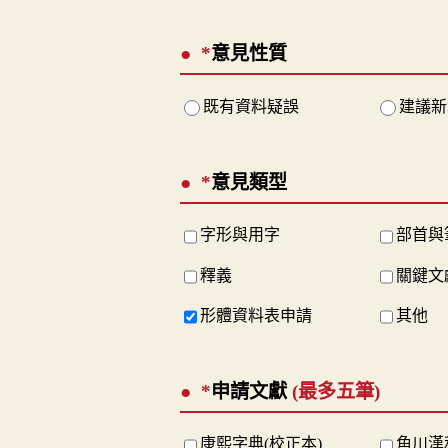
*
意見性質
既有資料疑誤
建議新
*
意見類型
字形與用字
部首與
釋義
關鍵文
形體資料表申請
其他
*
申請文獻
(最多五筆)
康熙字典(校正本)
角川漢