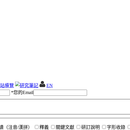
站導覽
EN
*
您的Email
讀（注音/漢拼）
釋義
關鍵文獻
研訂說明
字形收錄