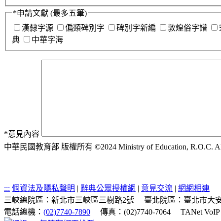
*
申請文獻
(最多五筆)
漢隸字源
偏類碑別字
碑別字新編
敦煌俗字譜
典
中華字海
*
意見內容
中華民國教育部 版權所有 ©2024 Ministry of Education, R.O.C. All ri
:::
個資法及隱私聲明
|
辭典公眾授權網
|
意見交流
|
網網相連
三峽總院區：新北市三峽區三樹路2號
臺北院區：臺北市大安
電話總機：
(02)7740-7890
傳真：(02)7740-7064
TANet VoI