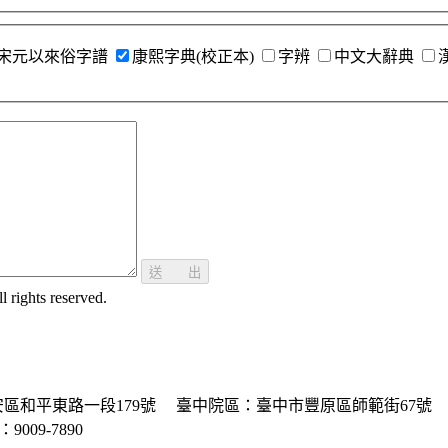
宋元以來俗字譜
康熙字典(校正本)
字辨
中文大辭典
送 出
ghts reserved.
區和平東路一段179號
臺中院區：臺中市豐原區師範街67號
P：9009-7890