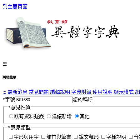
到主要頁面
☰
網站選單
:::
最新消息
常見問題
編輯說明
字典附錄
使用說明
顯示模式
網
*
字號
您的稱呼
*
意見性質
既有資料疑誤
建議新增
其他
*
意見類型
字形與用字
部首與筆畫
說文釋形
字樣說明
音