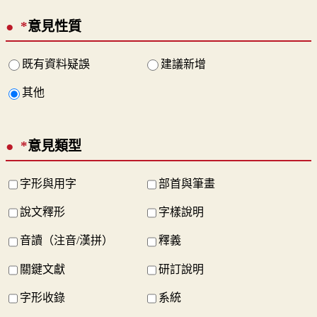
*
意見性質
既有資料疑誤
建議新增
其他
*
意見類型
字形與用字
部首與筆畫
說文釋形
字樣說明
音讀（注音/漢拼）
釋義
關鍵文獻
研訂說明
字形收錄
系統