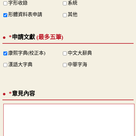
字形收錄
系統
形體資料表申請
其他
*
申請文獻
(最多五筆)
康熙字典(校正本)
中文大辭典
漢語大字典
中華字海
*
意見內容