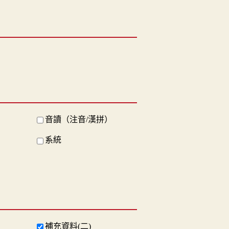
音讀（注音/漢拼）
系統
補充資料(二)