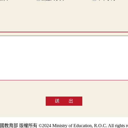
送 出
部 版權所有 ©2024 Ministry of Education, R.O.C. All rights re