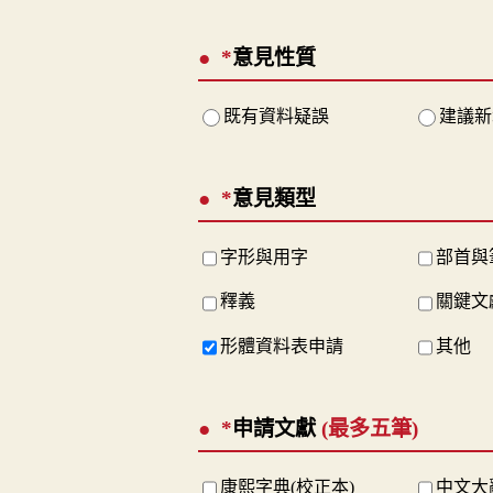
*
意見性質
既有資料疑誤
建議新
*
意見類型
字形與用字
部首與
釋義
關鍵文
形體資料表申請
其他
*
申請文獻
(最多五筆)
康熙字典(校正本)
中文大