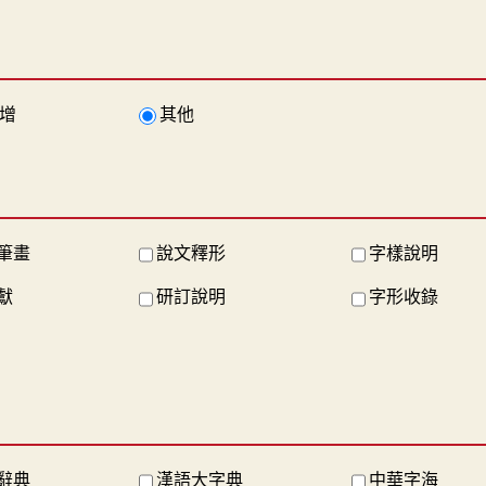
增
其他
筆畫
說文釋形
字樣說明
獻
研訂說明
字形收錄
辭典
漢語大字典
中華字海