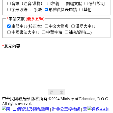
音讀（注音/漢拼）
釋義
關鍵文獻
研訂說明
字形收錄
系統
形體資料表申請
其他
*
申請文獻
(最多五筆)
康熙字典(校正本)
中文大辭典
漢語大字典
中國書法大字典
中華字海
補充資料(二)
*
意見內容
送 出
中華民國教育部 版權所有 ©2024 Ministry of Education, R.O.C.
All rights reserved.
:::
個資法及隱私聲明
|
辭典公眾授權網
|
意