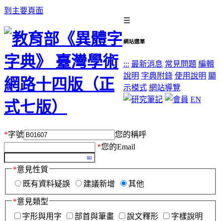
到主要頁面
☰
網站選單
:::
最新消息
常見問題
編輯
說明
字典附錄
使用說明
顯
示模式
網站導覽
EN
*
字號
您的稱呼
*
您的Email
*
意見性質
既有資料疑誤
建議新增
其他
*
意見類型
字形與用字
部首與筆畫
說文釋形
字樣說明