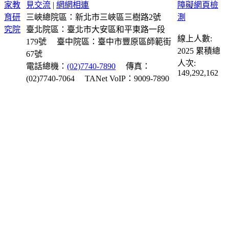
見交流
|
網網相連
三峽總院區：新北市三峽區三樹路2號
臺北院區：臺北市大安區和平東路一段
線上人數:
179號
臺中院區：臺中市豐原區師範街
2025
累積總
67號
人次:
電話總機：
(02)7740-7890
傳真：
149,292,162
(02)7740-7064
TANet VoIP：9009-7890