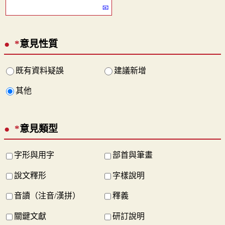
*
意見性質
既有資料疑誤
建議新增
其他
*
意見類型
字形與用字
部首與筆畫
說文釋形
字樣說明
音讀（注音/漢拼）
釋義
關鍵文獻
研訂說明