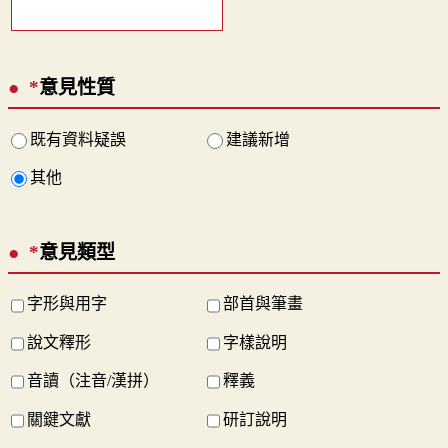
*
意見性質
既有資料疑誤
建議新增
其他
*
意見類型
字形與用字
部首與筆畫
說文釋形
字樣說明
音讀（注音/漢拼）
釋義
關鍵文獻
研訂說明