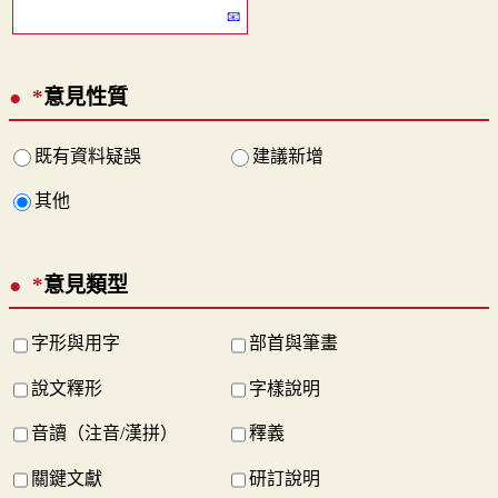
*
意見性質
既有資料疑誤
建議新增
其他
*
意見類型
字形與用字
部首與筆畫
說文釋形
字樣說明
音讀（注音/漢拼）
釋義
關鍵文獻
研訂說明