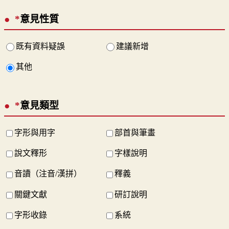
*
意見性質
既有資料疑誤
建議新增
其他
*
意見類型
字形與用字
部首與筆畫
說文釋形
字樣說明
音讀（注音/漢拼）
釋義
關鍵文獻
研訂說明
字形收錄
系統