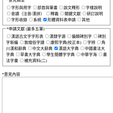
*
意見類型
字形與用字
部首與筆畫
說文釋形
字樣說明
音讀（注音/漢拼）
釋義
關鍵文獻
研訂說明
字形收錄
系統
形體資料表申請
其他
*
申請文獻
(最多五筆)
漢語古文字字形表
漢隸字源
偏類碑別字
碑別
字新編
敦煌俗字譜
康熙字典(校正本)
字辨
角
川漢和辭典
中文大辭典
漢語大字典
中國書法大
字典
草書大字典
學生簡體字字典
中華字海
書
法字彙
補充資料(二)
*
意見內容