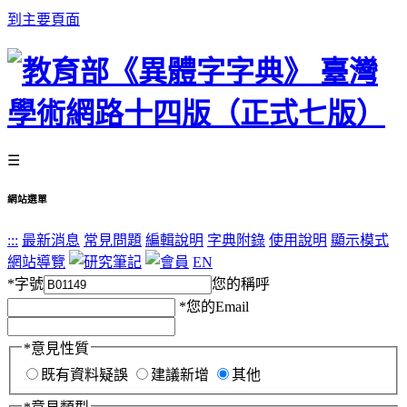
到主要頁面
☰
網站選單
:::
最新消息
常見問題
編輯說明
字典附錄
使用說明
顯示模式
網站導覽
EN
*
字號
您的稱呼
*
您的Email
*
意見性質
既有資料疑誤
建議新增
其他