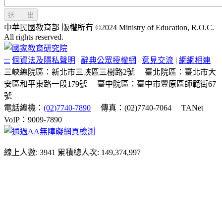
送 出
中華民國教育部 版權所有 ©2024 Ministry of Education, R.O.C.
All rights reserved.
:::
個資法及隱私聲明
|
辭典公眾授權網
|
意見交流
|
網網相連
三峽總院區：新北市三峽區三樹路2號
臺北院區：臺北市大
安區和平東路一段179號
臺中院區：臺中市豐原區師範街67
號
電話總機：
(02)7740-7890
傳真：(02)7740-7064
TANet
VoIP：9009-7890
線上人數: 3941
累積總人次: 149,374,997