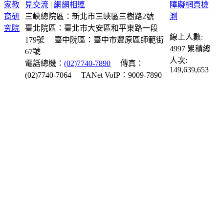
見交流
|
網網相連
三峽總院區：新北市三峽區三樹路2號
臺北院區：臺北市大安區和平東路一段
線上人數:
179號
臺中院區：臺中市豐原區師範街
4997
累積總
67號
人次:
電話總機：
(02)7740-7890
傳真：
149,639,653
(02)7740-7064
TANet VoIP：9009-7890