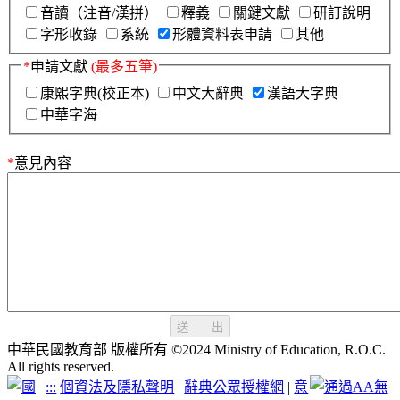
音讀（注音/漢拼）
釋義
關鍵文獻
研訂說明
字形收錄
系統
形體資料表申請
其他
*
申請文獻
(最多五筆)
康熙字典(校正本)
中文大辭典
漢語大字典
中華字海
*
意見內容
送 出
中華民國教育部 版權所有 ©2024 Ministry of Education, R.O.C.
All rights reserved.
:::
個資法及隱私聲明
|
辭典公眾授權網
|
意