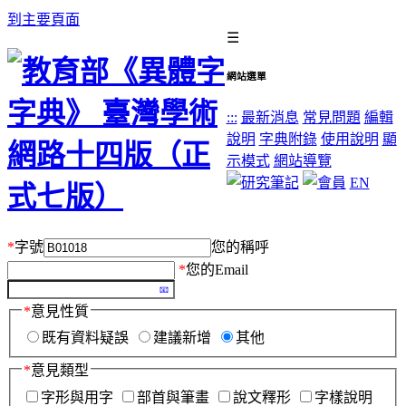
到主要頁面
☰
網站選單
:::
最新消息
常見問題
編輯
說明
字典附錄
使用說明
顯
示模式
網站導覽
EN
*
字號
您的稱呼
*
您的Email
*
意見性質
既有資料疑誤
建議新增
其他
*
意見類型
字形與用字
部首與筆畫
說文釋形
字樣說明