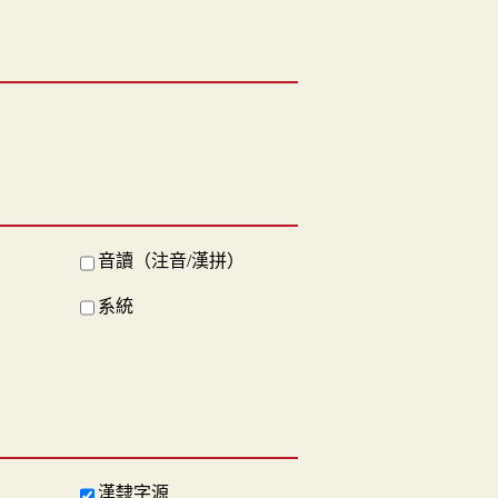
音讀（注音/漢拼）
系統
漢隸字源