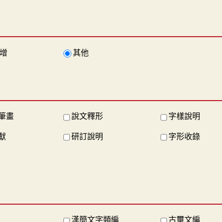
增
其他
筆畫
說文釋形
字樣說明
獻
研訂說明
字形收錄
漢簡文字類編
古璽文編