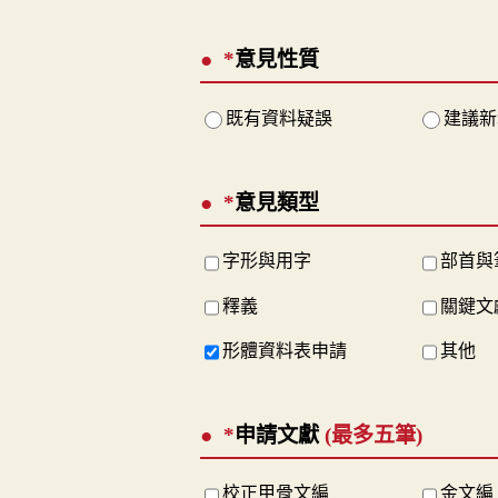
*
意見性質
既有資料疑誤
建議新
*
意見類型
字形與用字
部首與
釋義
關鍵文
形體資料表申請
其他
*
申請文獻
(最多五筆)
校正甲骨文編
金文編