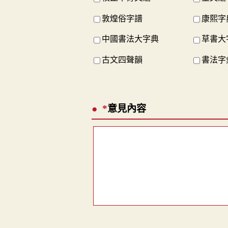
敦煌俗字譜
康熙字
中國書法大字典
草書大
古文四聲韻
書法字
*
意見內容