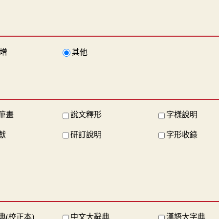
增
其他
筆畫
說文釋形
字樣說明
獻
研訂說明
字形收錄
典(校正本)
中文大辭典
漢語大字典