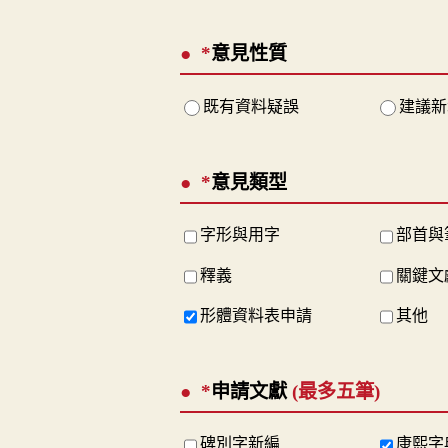
*
意見性質
既有資料疑誤
建議新
*
意見類型
字形與用字
部首與
釋義
關鍵文
形體資料表申請
其他
*
申請文獻
(最多五筆)
碑別字新編
康熙字