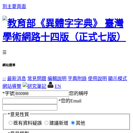
到主要頁面
☰
網站選單
:::
最新消息
常見問題
編輯說明
字典附錄
使用說明
顯示模式
網站導覽
EN
*
字號
您的稱呼
*
您的Email
*
意見性質
既有資料疑誤
建議新增
其他