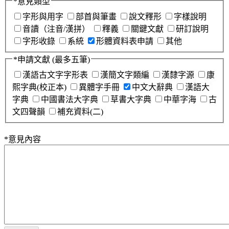
*
意見類型
字形與用字
部首與筆畫
說文釋形
字樣說明
音讀（注音/漢拼）
釋義
關鍵文獻
研訂說明
字形收錄
系統
形體資料表申請
其他
*
申請文獻
(最多五筆)
漢語古文字字形表
漢簡文字類編
漢隸字源
康
熙字典(校正本)
異體字手冊
中文大辭典
漢語大
字典
中國書法大字典
草書大字典
中華字海
古
文四聲韻
補充資料(二)
*
意見內容