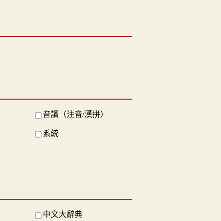
音讀（注音/漢拼）
系統
中文大辭典