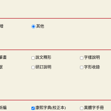
增
其他
筆畫
說文釋形
字樣說明
獻
研訂說明
字形收錄
新編
康熙字典(校正本)
異體字手冊