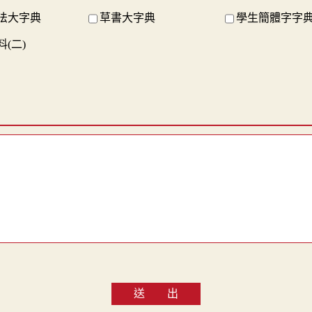
法大字典
草書大字典
學生簡體字字
(二)
送 出