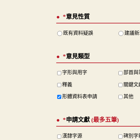
*
意見性質
既有資料疑誤
建議新
*
意見類型
字形與用字
部首與
釋義
關鍵文
形體資料表申請
其他
*
申請文獻
(最多五筆)
漢隸字源
碑別字