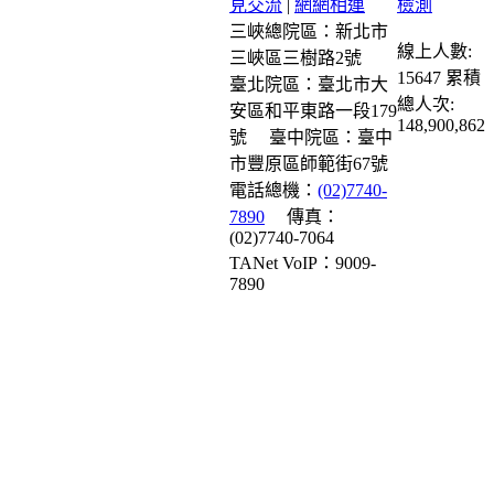
見交流
|
網網相連
三峽總院區：新北市
線上人數:
三峽區三樹路2號
15647
累積
臺北院區：臺北市大
總人次:
安區和平東路一段179
148,900,862
號
臺中院區：臺中
市豐原區師範街67號
電話總機：
(02)7740-
7890
傳真：
(02)7740-7064
TANet VoIP：9009-
7890