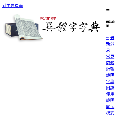
到主要頁面
☰
網站選
單
:::
最
新消
息
常見
問題
編輯
說明
字典
附錄
使用
說明
顯示
模式