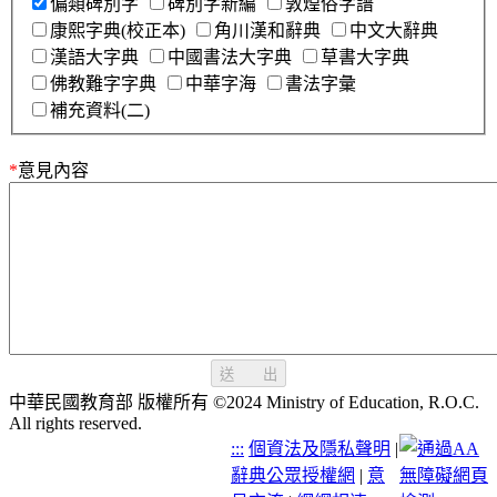
偏類碑別字
碑別字新編
敦煌俗字譜
康熙字典(校正本)
角川漢和辭典
中文大辭典
漢語大字典
中國書法大字典
草書大字典
佛教難字字典
中華字海
書法字彙
補充資料(二)
*
意見內容
送 出
中華民國教育部 版權所有 ©2024 Ministry of Education, R.O.C.
All rights reserved.
:::
個資法及隱私聲明
|
辭典公眾授權網
|
意