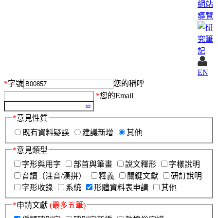
網站
導覽
EN
*
字號
您的稱呼
*
您的Email
*
意見性質
既有資料疑誤
建議新增
其他
*
意見類型
字形與用字
部首與筆畫
說文釋形
字樣說明
音讀（注音/漢拼）
釋義
關鍵文獻
研訂說明
字形收錄
系統
形體資料表申請
其他
*
申請文獻
(最多五筆)