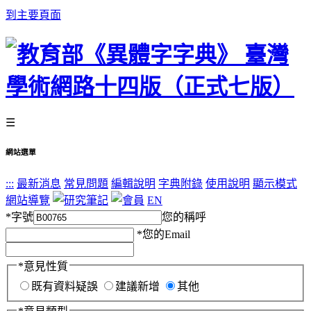
到主要頁面
☰
網站選單
:::
最新消息
常見問題
編輯說明
字典附錄
使用說明
顯示模式
網站導覽
EN
*
字號
您的稱呼
*
您的Email
*
意見性質
既有資料疑誤
建議新增
其他