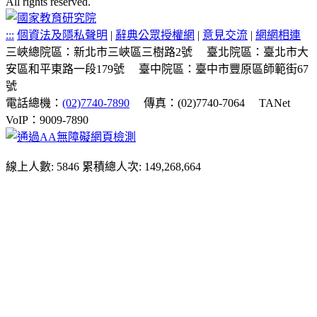
All rights reserved.
:::
個資法及隱私聲明
|
辭典公眾授權網
|
意見交流
|
網網相連
三峽總院區：新北市三峽區三樹路2號
臺北院區：臺北市大
安區和平東路一段179號
臺中院區：臺中市豐原區師範街67
號
電話總機：
(02)7740-7890
傳真：(02)7740-7064
TANet
VoIP：9009-7890
線上人數: 5846
累積總人次: 149,268,664