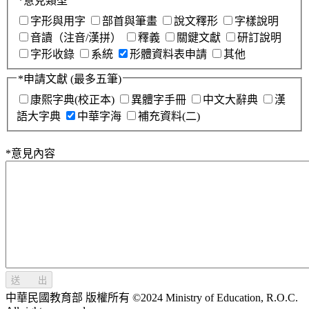
*
意見類型
字形與用字
部首與筆畫
說文釋形
字樣說明
音讀（注音/漢拼）
釋義
關鍵文獻
研訂說明
字形收錄
系統
形體資料表申請
其他
*
申請文獻
(最多五筆)
康熙字典(校正本)
異體字手冊
中文大辭典
漢
語大字典
中華字海
補充資料(二)
*
意見內容
送 出
中華民國教育部 版權所有 ©2024 Ministry of Education, R.O.C.