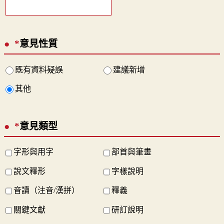
*
意見性質
既有資料疑誤
建議新增
其他
*
意見類型
字形與用字
部首與筆畫
說文釋形
字樣說明
音讀（注音/漢拼）
釋義
關鍵文獻
研訂說明