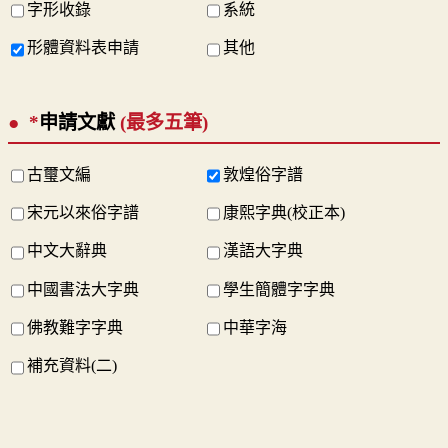
字形收錄
系統
形體資料表申請
其他
*
申請文獻
(最多五筆)
古璽文編
敦煌俗字譜
宋元以來俗字譜
康熙字典(校正本)
中文大辭典
漢語大字典
中國書法大字典
學生簡體字字典
佛教難字字典
中華字海
補充資料(二)